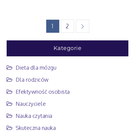
nie
czyta,
nie
Stronicowanie
1
2
czekaj
wpisów
Kategorie
Dieta dla mózgu
Dla rodziców
Efektywność osobista
Nauczyciele
Nauka czytania
Skuteczna nauka