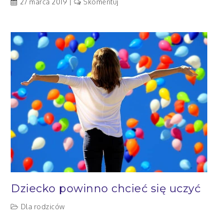
artykuł
27 marca 2019
Skomentuj
Jesteś
OK!
Dziecko powinno chcieć się uczyć
Dla rodziców