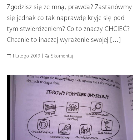
Zgodzisz się ze mną, prawda? Zastanówmy
się jednak co tak naprawdę kryje się pod
tym stwierdzeniem? Co to znaczy CHCIEĆ?
Chcenie to inaczej wyrażenie swojej […]
artykuł
1 lutego 2019
Skomentuj
Dziecko
powinno
chcieć
się
uczyć