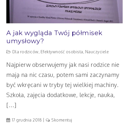
A jak wygląda Twój półmisek
umysłowy?
Dla rodziców
,
Efektywność osobista
,
Nauczyciele
Najpierw obserwujemy jak nasi rodzice nie
mają na nic czasu, potem sami zaczynamy
być wkręcani w tryby tej wielkiej machiny.
Szkoła, zajęcia dodatkowe, lekcje, nauka,
[…]
artykuł
17 grudnia 2018
Skomentuj
A