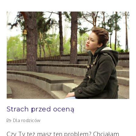
da
się
żyć
bez
oceniania?
Strach przed oceną
Dla rodziców
Czy Ty też masz ten problem? Chciałam