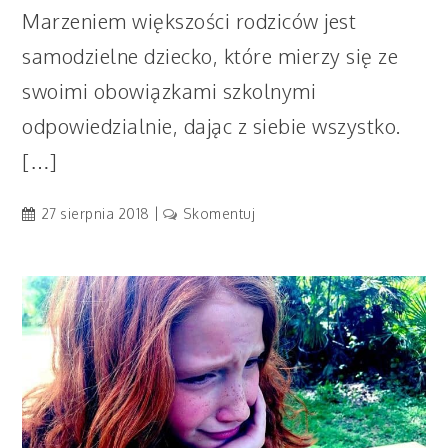
Marzeniem większości rodziców jest
samodzielne dziecko, które mierzy się ze
swoimi obowiązkami szkolnymi
odpowiedzialnie, dając z siebie wszystko.
[…]
artykuł
27 sierpnia 2018
Skomentuj
Jak
dobrze
wejść
w
rok
szkolny?