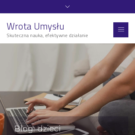
Skip
to
content
Wrota Umysłu
Menu
Skuteczna nauka, efektywne działanie
Blog: dzieci