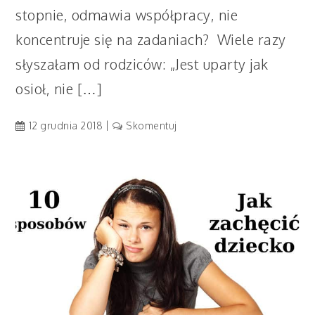
stopnie, odmawia współpracy, nie
koncentruje się na zadaniach? Wiele razy
słyszałam od rodziców: „Jest uparty jak
osioł, nie […]
artykuł
12 grudnia 2018
Skomentuj
Twoje
dziecko
się
nie
uczy?