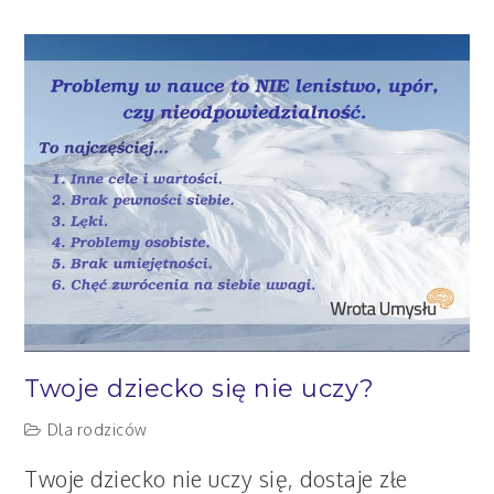
jak
wygląda
Twój
półmisek
umysłowy?
Twoje dziecko się nie uczy?
Dla rodziców
Twoje dziecko nie uczy się, dostaje złe