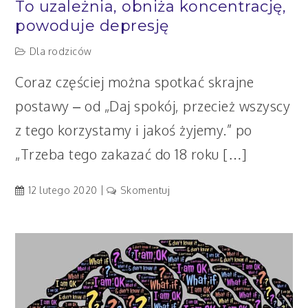
To uzależnia, obniża koncentrację,
powoduje depresję
Dla rodziców
Coraz częściej można spotkać skrajne
postawy – od „Daj spokój, przecież wszyscy
z tego korzystamy i jakoś żyjemy.” po
„Trzeba tego zakazać do 18 roku […]
artykuł
12 lutego 2020
Skomentuj
To
uzależnia,
obniża
koncentrację,
powoduje
depresję