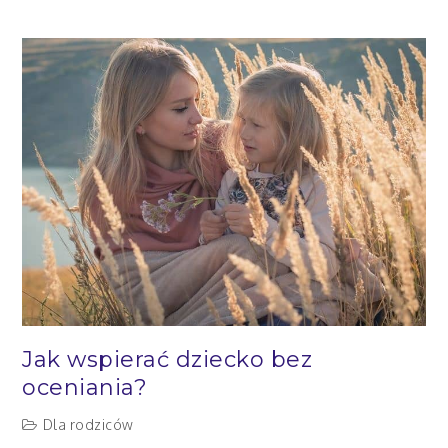
z
ocen
negatywnych
Jak wspierać dziecko bez
oceniania?
Dla rodziców