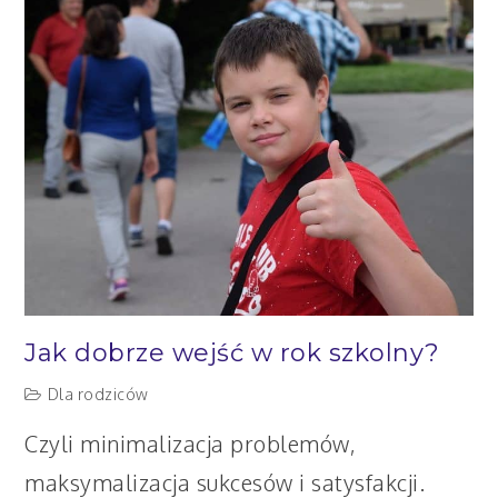
jak
zachęcić
dziecko
do
nauki
Jak dobrze wejść w rok szkolny?
Dla rodziców
Czyli minimalizacja problemów,
maksymalizacja sukcesów i satysfakcji.