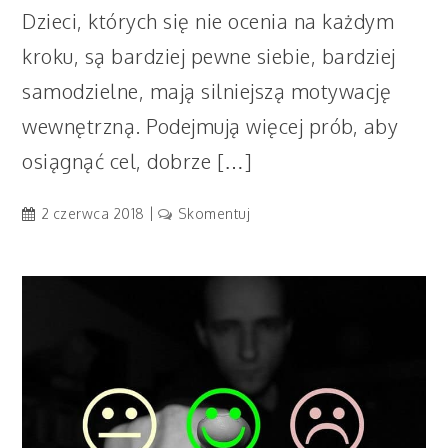
Dzieci, których się nie ocenia na każdym
kroku, są bardziej pewne siebie, bardziej
samodzielne, mają silniejszą motywację
wewnętrzną. Podejmują więcej prób, aby
osiągnąć cel, dobrze […]
artykuł
2 czerwca 2018
Skomentuj
Jak
wspierać
dziecko
bez
oceniania?