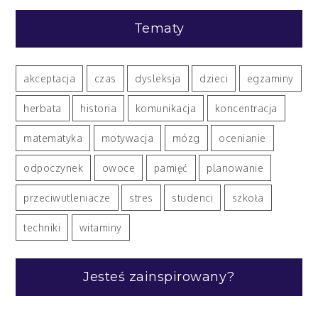
Tematy
akceptacja
czas
dysleksja
dzieci
egzaminy
herbata
historia
komunikacja
koncentracja
matematyka
motywacja
mózg
ocenianie
odpoczynek
owoce
pamięć
planowanie
przeciwutleniacze
stres
studenci
szkoła
techniki
witaminy
Jesteś zainspirowany?