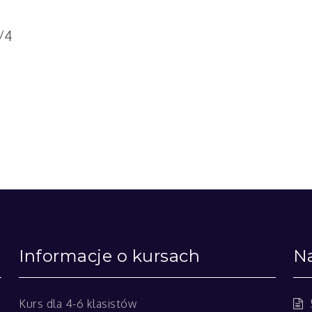
/4
Informacje o kursach
Na
Kurs dla 4-6 klasistów