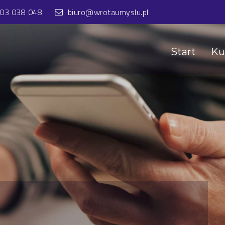
603 038 048
biuro@wrotaumyslu.pl
Start
Ku