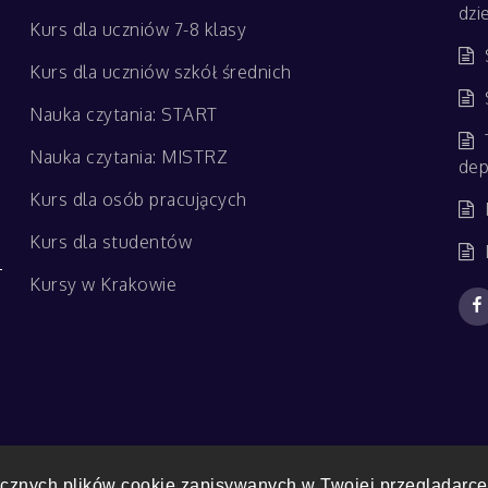
dzi
Kurs dla uczniów 7-8 klasy
Kurs dla uczniów szkół średnich
Nauka czytania: START
Nauka czytania: MISTRZ
dep
Kurs dla osób pracujących
Kurs dla studentów
Kursy w Krakowie
 Pro by
Shark Themes
|
Polityka prywatności
ycznych plików cookie zapisywanych w Twojej przeglądarce