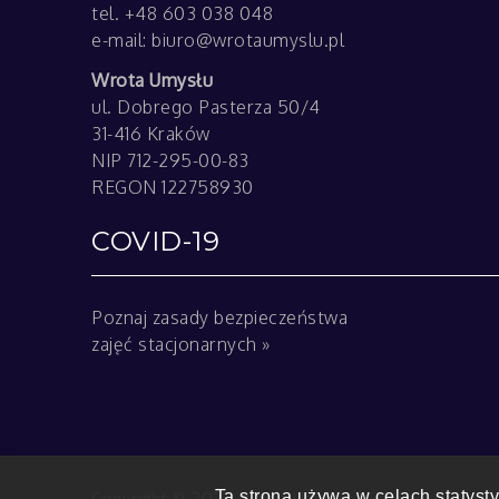
tel. +48 603 038 048
e-mail:
biuro@wrotaumyslu.pl
Wrota Umysłu
ul. Dobrego Pasterza 50/4
31-416 Kraków
NIP 712-295-00-83
REGON 122758930
COVID-19
Poznaj zasady bezpieczeństwa
zajęć stacjonarnych »
Copyright © 2025 Wrota Umysłu | Shark Business
Ta strona używa w celach statyst