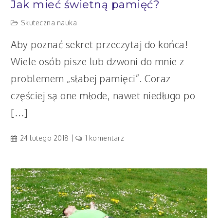
Jak mieć świetną pamięć?
Skuteczna nauka
Aby poznać sekret przeczytaj do końca!
Wiele osób pisze lub dzwoni do mnie z
problemem „słabej pamięci”. Coraz
częściej są one młode, nawet niedługo po
[…]
do
24 lutego 2018
1 komentarz
Jak
mieć
świetną
pamięć?