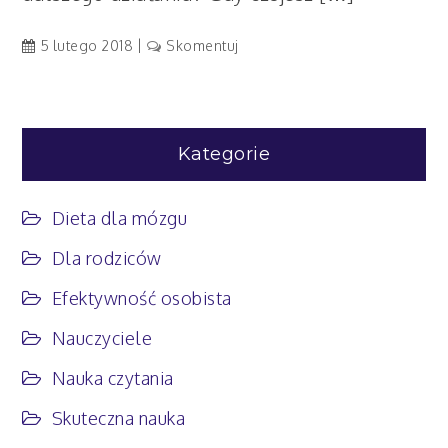
artykuł
5 lutego 2018
Skomentuj
15
minut
relaksu
dla
Kategorie
mózgu
Dieta dla mózgu
Dla rodziców
Efektywność osobista
Nauczyciele
Nauka czytania
Skuteczna nauka