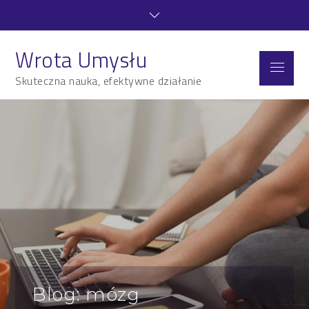
Skip
to
content
Wrota Umysłu
Menu
Skuteczna nauka, efektywne działanie
Blog: mózg