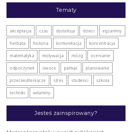
Tematy
akceptacja
czas
dysleksja
dzieci
egzaminy
herbata
historia
komunikacja
koncentracja
matematyka
motywacja
mózg
ocenianie
odpoczynek
owoce
pamięć
planowanie
przeciwutleniacze
stres
studenci
szkoła
techniki
witaminy
Jesteś zainspirowany?