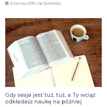
artykuł
21 stycznia 2018
Skomentuj
Bardzo
prosty
trik,
który
od
razu
przyspieszy
Twoją
naukę!
Gdy sesja jest tuż, tuż, a Ty wciąż
odkładasz naukę na później