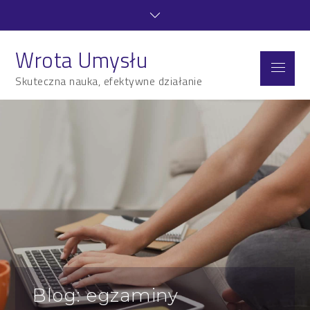
Skip
to
content
Wrota Umysłu
Menu
Skuteczna nauka, efektywne działanie
Blog: egzaminy