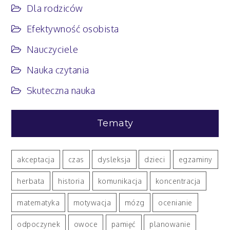
Dla rodziców
odkładasz
naukę
Efektywność osobista
na
później
Nauczyciele
Nauka czytania
Skuteczna nauka
Tematy
akceptacja
czas
dysleksja
dzieci
egzaminy
herbata
historia
komunikacja
koncentracja
matematyka
motywacja
mózg
ocenianie
odpoczynek
owoce
pamięć
planowanie