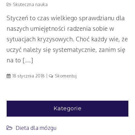
Skuteczna nauka
Styczeń to czas wielkiego sprawdzianu dla
naszych umiejętności radzenia sobie w
sytuacjach kryzysowych. Choć każdy wie, że
uczyć należy się systematycznie, zanim się
na to […]
artykuł
18 stycznia 2018
Skomentuj
Gdy
sesja
jest
tuż,
Kategorie
tuż,
a
Ty
Dieta dla mózgu
wciąż