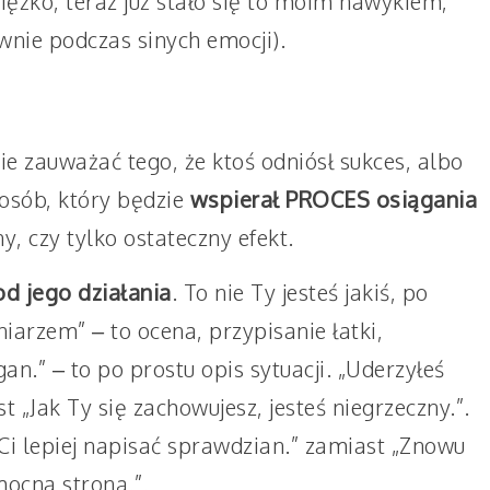
iężko, teraz już stało się to moim nawykiem,
wnie podczas sinych emocji).
ie zauważać tego, że ktoś odniósł sukces, albo
posób, który będzie
wspierał PROCES osiągania
ny, czy tylko ostateczny efekt.
od jego działania
. To nie Ty jesteś jakiś, po
aniarzem” – to ocena, przypisanie łatki,
n.” – to po prostu opis sytuacji. „Uderzyłeś
st „Jak Ty się zachowujesz, jesteś niegrzeczny.”.
i lepiej napisać sprawdzian.” zamiast „Znowu
mocna stroną.”.