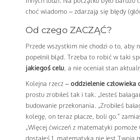
innych ludzi. Na początku było bardzo c
choć wiadomo – zdarzają się błędy (głó
Od czego ZACZĄĆ?
Przede wszystkim nie chodzi o to, aby n
popełnił błąd. Trzeba to robić w taki s
jakiegoś celu
, a nie oceniał stan aktual
Kolejna rzecz –
oddzielenie człowieka 
prostu zrobiłeś tak i tak. „Jesteś bałag
budowanie przekonania. „Zrobiłeś bałaga
kolegę, on teraz płacze, boli go.” zamia
„Więcej ćwiczeń z matematyki pomoże C
dostałeś 1, matematyka nie jest Twoją 