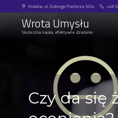
Skip
Kraków, ul. Dobrego Pasterza 50/4
+48 
to
content
Wrota Umysłu
Skuteczna nauka, efektywne działanie
Czy da się 