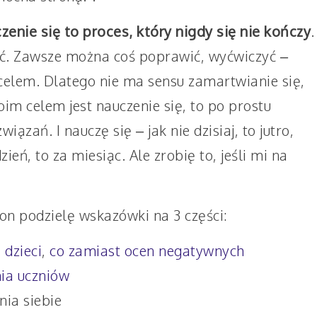
czenie się to proces, który nigdy się nie kończy
.
ić. Zawsze można coś poprawić, wyćwiczyć –
celem. Dlatego nie ma sensu zamartwianie się,
m celem jest nauczenie się, to po prostu
ązań. I nauczę się – jak nie dzisiaj, to jutro,
dzień, to za miesiąc. Ale zrobię to, jeśli mi na
ron podzielę wskazówki na 3 części:
 dzieci
,
co zamiast ocen negatywnych
nia uczniów
nia siebie