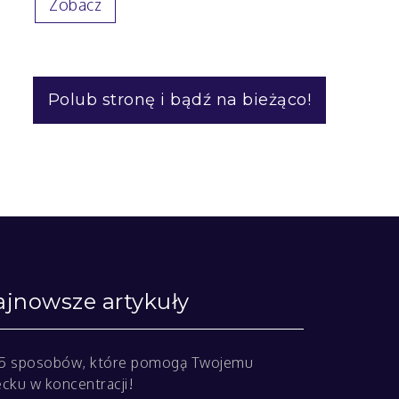
Zobacz
Polub stronę i bądź na bieżąco!
jnowsze artykuły
5 sposobów, które pomogą Twojemu
ecku w koncentracji!