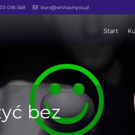
603 038 048
biuro@wrotaumyslu.pl
Start
Ku
żyć bez