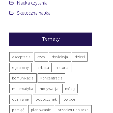
Nauka czytania
Skuteczna nauka
Tematy
akceptacja
czas
dysleksja
dzieci
egzaminy
herbata
historia
komunikacja
koncentracja
matematyka
motywacja
mózg
ocenianie
odpoczynek
owoce
pamięć
planowanie
przeciwutleniacze