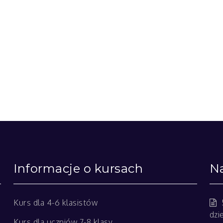
Informacje o kursach
Na
Kurs dla 4-6 klasistów
dzi
Kurs dla uczniów 7-8 klasy