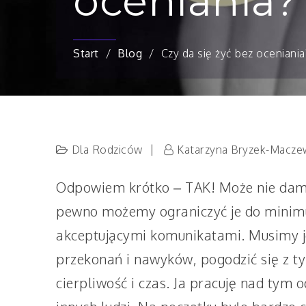
oceniania?
Start
Blog
Czy da się żyć bez oceniania
Dla Rodziców
Katarzyna Bryzek-Macze
Odpowiem krótko – TAK! Może nie damy
pewno możemy ograniczyć je do minimum
akceptującymi komunikatami. Musimy j
przekonań i nawyków, pogodzić się z ty
cierpliwość i czas. Ja pracuję nad tym od