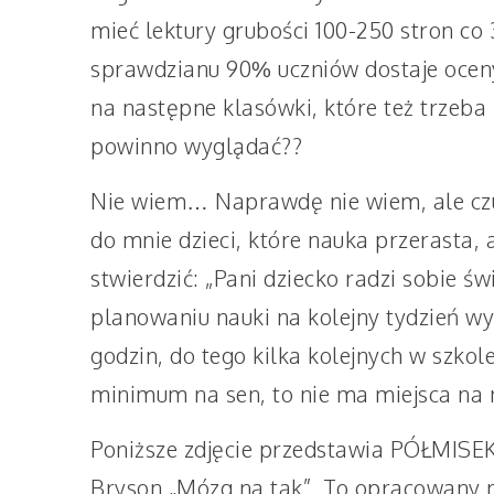
mieć lektury grubości 100-250 stron co 
sprawdzianu 90% uczniów dostaje oceny 
na następne klasówki, które też trzeba
powinno wyglądać??
Nie wiem… Naprawdę nie wiem, ale czuj
do mnie dzieci, które nauka przerasta, 
stwierdzić: „Pani dziecko radzi sobie świ
planowaniu nauki na kolejny tydzień wy
godzin, do tego kilka kolejnych w szkole
minimum na sen, to nie ma miejsca na n
Poniższe zdjęcie przedstawia PÓŁMISEK
Bryson „Mózg na tak”. To opracowany 