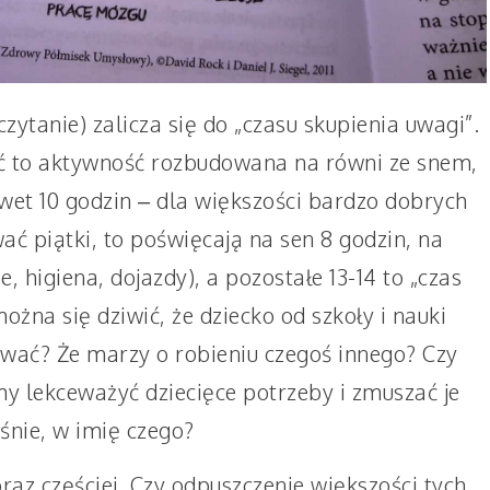
zytanie) zalicza się do „czasu skupienia uwagi”.
yć to aktywność rozbudowana na równi ze snem,
wet 10 godzin – dla większości bardzo dobrych
wać piątki, to poświęcają na sen 8 godzin, na
e, higiena, dojazdy), a pozostałe 13-14 to „czas
można się dziwić, że dziecko od szkoły i nauki
ować? Że marzy o robieniu czegoś innego? Czy
my lekceważyć dziecięce potrzeby i zmuszać je
nie, w imię czego?
oraz częściej. Czy odpuszczenie większości tych