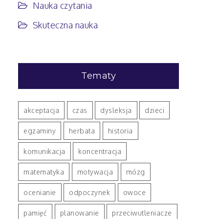
Nauka czytania
Skuteczna nauka
Tematy
akceptacja
czas
dysleksja
dzieci
egzaminy
herbata
historia
komunikacja
koncentracja
matematyka
motywacja
mózg
ocenianie
odpoczynek
owoce
pamięć
planowanie
przeciwutleniacze