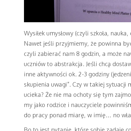
Wysiłek umysłowy (czyli szkoła, nauka, c
Nawet jeśli przyjmiemy, że powinna b
czyli zabierać nam 8 godzin, a może na
uczniów to abstrakcja. Jeśli chcą dosta
inne aktywności ok. 2-3 godziny (jedzeni
skupienia uwagi”. Czy w takiej sytuacji 
ucieka? Że nie ma ochoty się tym zajm
my jako rodzice i nauczyciele powinniś
do pracy ponad miarę, w imię… no właś
Bo to jest pytanie, które sobie zadaję c