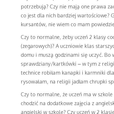
potrzebują? Czy nie mają one prawa za
co jest dla nich bardziej wartościowe
kursantów, nie wiem co mam powiedz
Czy to normalne, żeby uczeń 2 klasy co
(zegarowych)? A uczniowie klas starszy
domu i muszą godzinami się uczyć. Bo
sprawdziany/kartkówki – w tym z religii,
technice robiłam kanapki i karmniki d
rysowałam, na religii jadłam chrupki s
Czy to normalne, że uczeń ma w szkole
chodzić na dodatkowe zajęcia z angielsk
angielski w szkole? Czy uczeń w 2 klasi