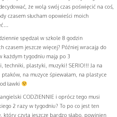
decydować, że wolą swój czas poświęcić na coś,
? Gdy czasem słucham opowieści moich
ieć…
dziennie spędzał w szkole 8 godzin
ch czasem jeszcze więcej? Później wracają do
 w każdym tygodniu mają po 3
 techniki, plastyki, muzyki! SERIO!!! Ja na
la ptaków, na muzyce śpiewałam, na plastyce
pod ławki
 angielski CODZIENNIE i oprócz tego musi
iego 2 razy w tygodniu? To po co jest ten
e, który czyta jeszcze bardzo słabo, powinien