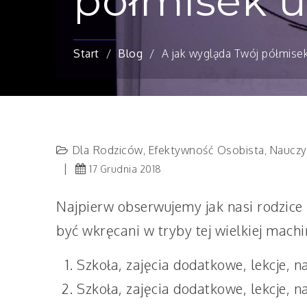
półmisek 
Start
Blog
A jak wygląda Twój półmis
Dla Rodziców
Efektywność Osobista
Nauczy
,
,
17 Grudnia 2018
Najpierw obserwujemy jak nasi rodzice
być wkręcani w tryby tej wielkiej machi
Szkoła, zajęcia dodatkowe, lekcje, n
Szkoła, zajęcia dodatkowe, lekcje, n