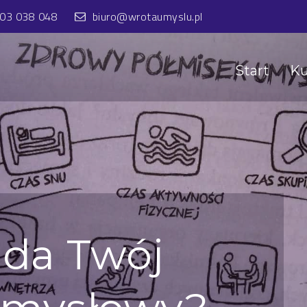
603 038 048
biuro@wrotaumyslu.pl
Start
Ku
ąda Twój