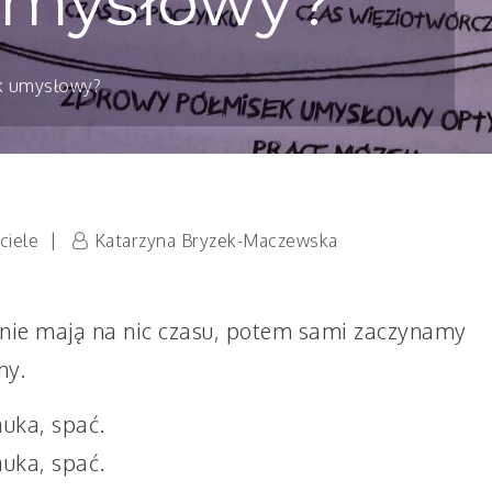
umysłowy?
ek umysłowy?
ciele
Katarzyna Bryzek-Maczewska
 nie mają na nic czasu, potem sami zaczynamy
ny.
auka, spać.
auka, spać.