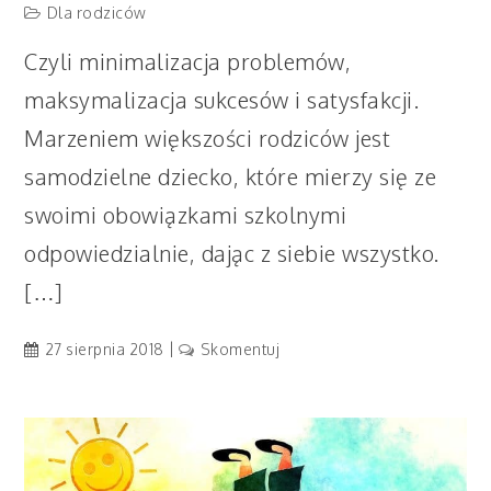
Dla rodziców
Czyli minimalizacja problemów,
maksymalizacja sukcesów i satysfakcji.
Marzeniem większości rodziców jest
samodzielne dziecko, które mierzy się ze
swoimi obowiązkami szkolnymi
odpowiedzialnie, dając z siebie wszystko.
[…]
artykuł
27 sierpnia 2018
Skomentuj
Jak
dobrze
wejść
w
rok