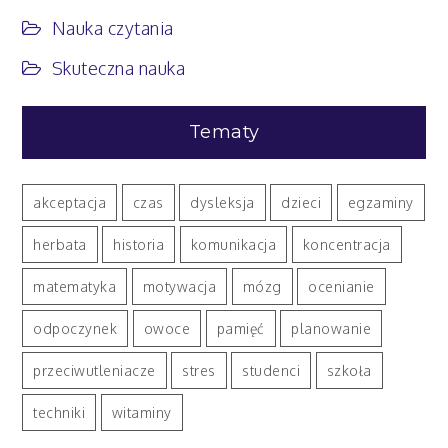
Nauka czytania
Skuteczna nauka
Tematy
akceptacja
czas
dysleksja
dzieci
egzaminy
herbata
historia
komunikacja
koncentracja
matematyka
motywacja
mózg
ocenianie
odpoczynek
owoce
pamięć
planowanie
przeciwutleniacze
stres
studenci
szkoła
techniki
witaminy