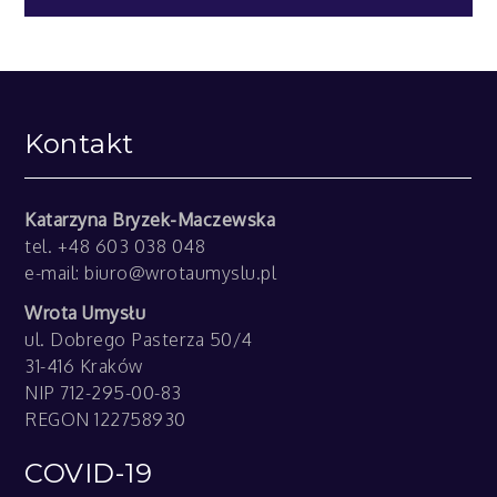
Kontakt
Katarzyna Bryzek-Maczewska
tel. +48 603 038 048
e-mail:
biuro@wrotaumyslu.pl
Wrota Umysłu
ul. Dobrego Pasterza 50/4
31-416 Kraków
NIP 712-295-00-83
REGON 122758930
COVID-19