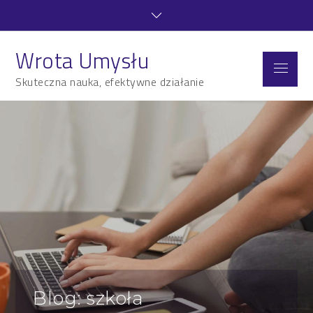
Skip
to
content
Wrota Umysłu
Menu
Skuteczna nauka, efektywne działanie
Blog: szkoła