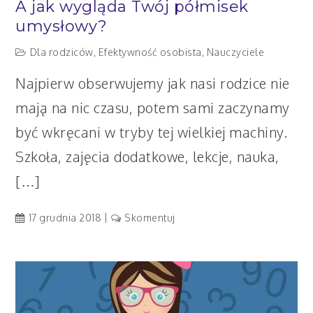
A jak wygląda Twój półmisek
umysłowy?
Dla rodziców
,
Efektywność osobista
,
Nauczyciele
Najpierw obserwujemy jak nasi rodzice nie
mają na nic czasu, potem sami zaczynamy
być wkręcani w tryby tej wielkiej machiny.
Szkoła, zajęcia dodatkowe, lekcje, nauka,
[…]
artykuł
17 grudnia 2018
Skomentuj
A
jak
wygląda
Twój
półmisek