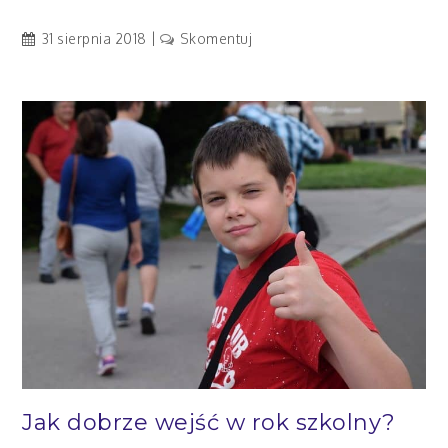
artykuł
31 sierpnia 2018
Skomentuj
Zdradzę
Ci
pewien
sekret…
Jak dobrze wejść w rok szkolny?