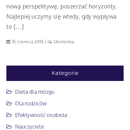
nową perspektywę, poszerzać horyzonty.
Najlepiej uczymy się wtedy, gdy wypływa
to […]
artykuł
18 czerwca 2018
Skomentuj
Nauczycielu,
myślałeś
kiedyś
o
Kategorie
tym?
Dieta dla mózgu
Dla rodziców
Efektywność osobista
Nauczyciele