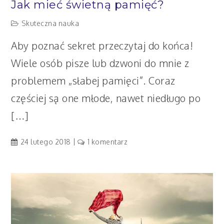
Jak mieć świetną pamięć?
Skuteczna nauka
Aby poznać sekret przeczytaj do końca!
Wiele osób pisze lub dzwoni do mnie z
problemem „słabej pamięci”. Coraz
częściej są one młode, nawet niedługo po
[…]
do
24 lutego 2018
1 komentarz
Jak
mieć
świetną
pamięć?