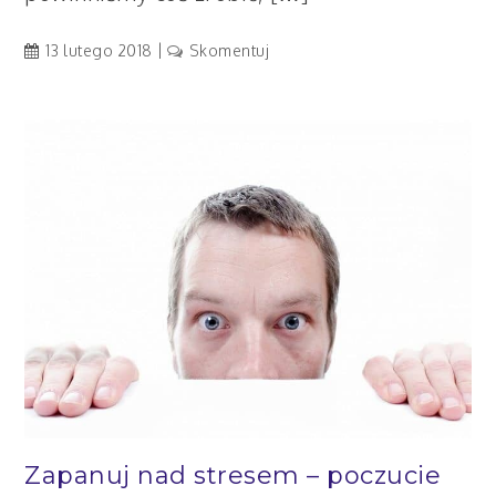
artykuł
13 lutego 2018
Skomentuj
Nie
chce
mi
się
Zapanuj nad stresem – poczucie