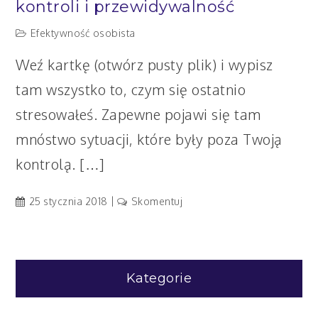
kontroli i przewidywalność
Efektywność osobista
Weź kartkę (otwórz pusty plik) i wypisz
tam wszystko to, czym się ostatnio
stresowałeś. Zapewne pojawi się tam
mnóstwo sytuacji, które były poza Twoją
kontrolą. […]
artykuł
25 stycznia 2018
Skomentuj
Zapanuj
nad
stresem
–
Kategorie
poczucie
kontroli