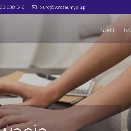
603 038 048
biuro@wrotaumyslu.pl
Start
Ku