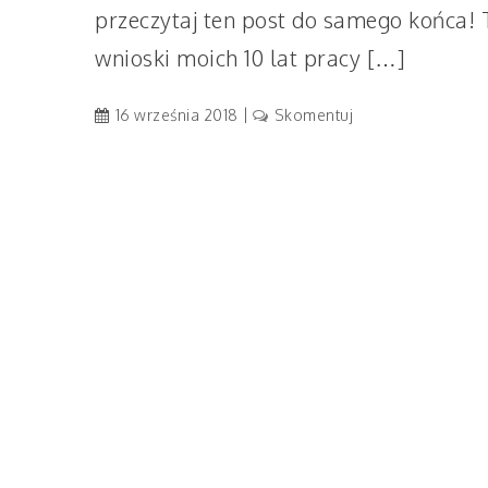
przeczytaj ten post do samego końca! 
wnioski moich 10 lat pracy […]
artykuł
16 września 2018
Skomentuj
10
sposobów
jak
zachęcić
dziecko
do
nauki