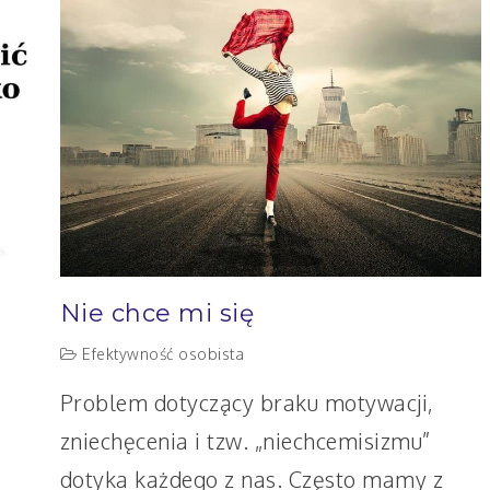
się
uczyć
Nie chce mi się
Efektywność osobista
Problem dotyczący braku motywacji,
zniechęcenia i tzw. „niechcemisizmu”
dotyka każdego z nas. Często mamy z