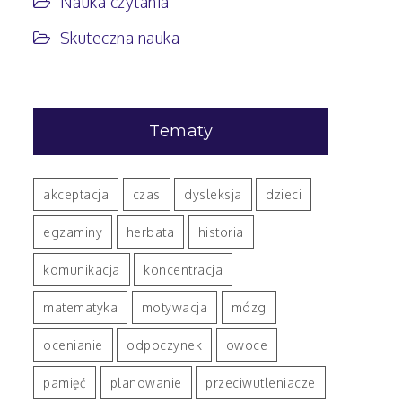
Nauka czytania
Skuteczna nauka
Tematy
akceptacja
czas
dysleksja
dzieci
egzaminy
herbata
historia
komunikacja
koncentracja
matematyka
motywacja
mózg
ocenianie
odpoczynek
owoce
pamięć
planowanie
przeciwutleniacze