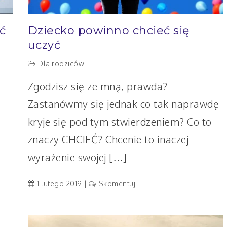
ć
Dziecko powinno chcieć się
uczyć
Dla rodziców
Zgodzisz się ze mną, prawda?
Zastanówmy się jednak co tak naprawdę
kryje się pod tym stwierdzeniem? Co to
znaczy CHCIEĆ? Chcenie to inaczej
wyrażenie swojej […]
artykuł
1 lutego 2019
Skomentuj
Dziecko
powinno
chcieć