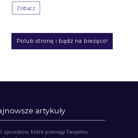
Zobacz
Polub stronę i bądź na bieżąco!
jnowsze artykuły
5 sposobów, które pomogą Twojemu