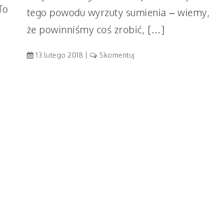
To
tego powodu wyrzuty sumienia – wiemy,
że powinniśmy coś zrobić, […]
artykuł
13 lutego 2018
Skomentuj
Nie
chce
mi
się