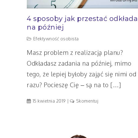
4 sposoby jak przestać odkłada
na później
Efektywność osobista
Masz problem z realizacją planu?
Odkładasz zadania na później, mimo
tego, że lepiej byłoby zająć się nimi od
razu? Pocieszę Cię – są na to […]
artykuł
15 kwietnia 2019
Skomentuj
4
sposoby
jak
przestać
odkładać