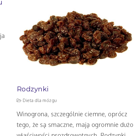
u
–
poczucie
kontroli
i przewidywalność
ja
Rodzynki
Dieta dla mózgu
Winogrona, szczególnie ciemne, oprócz
tego, że są smaczne, mają ogromnie dużo
właściwości prozdrowotnych. Rodzynki