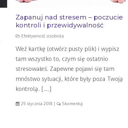
Zapanuj nad stresem – poczucie
kontroli i przewidywalność
Efektywność osobista
t
Weź kartkę (otwórz pusty plik) i wypisz
tam wszystko to, czym się ostatnio
stresowałeś. Zapewne pojawi się tam
mnóstwo sytuacji, które były poza Twoją
kontrolą. […]
artykuł
25 stycznia 2018
Skomentuj
Zapanuj
nad
stresem