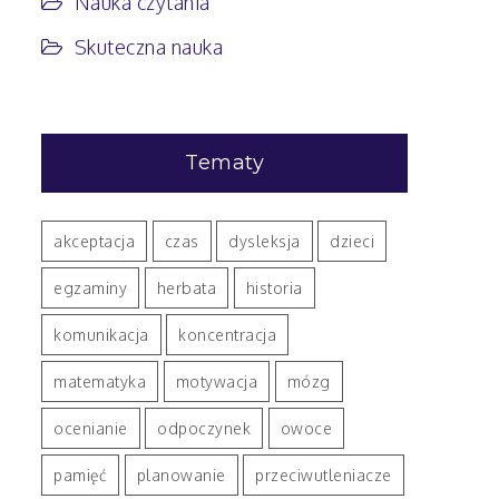
Nauka czytania
Skuteczna nauka
Tematy
akceptacja
czas
dysleksja
dzieci
egzaminy
herbata
historia
komunikacja
koncentracja
matematyka
motywacja
mózg
ocenianie
odpoczynek
owoce
pamięć
planowanie
przeciwutleniacze