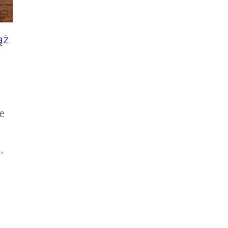
ąż
e
,