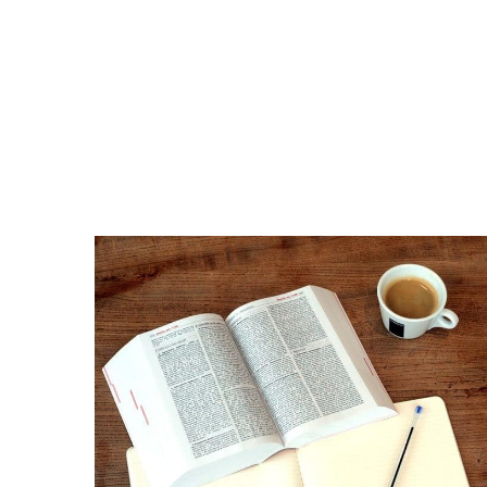
razu
przyspieszy
Twoją
naukę!