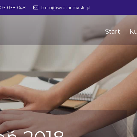
603 038 048
biuro@wrotaumyslu.pl
Start
Ku