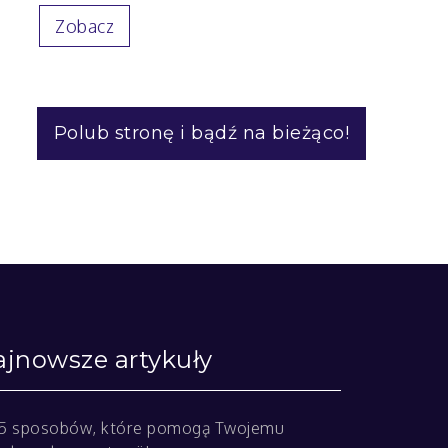
Zobacz
Polub stronę i bądź na bieżąco!
jnowsze artykuły
5 sposobów, które pomogą Twojemu