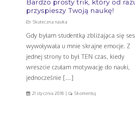
Bardzo prosty trik, który od raz
przyspieszy Twoją naukę!
Skuteczna nauka
Gdy byłam studentką zbliżająca się ses
wywoływała u mnie skrajne emocje. Z
jednej strony to był TEN czas, kiedy
wreszcie czułam motywację do nauki,
jednocześnie […]
artykuł
21 stycznia 2018
Skomentuj
Bardzo
prosty
trik,
który
od