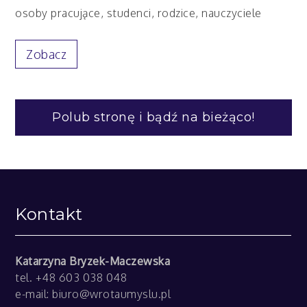
osoby pracujące, studenci, rodzice, nauczyciele
Zobacz
Polub stronę i bądź na bieżąco!
Kontakt
Katarzyna Bryzek-Maczewska
tel. +48 603 038 048
e-mail:
biuro@wrotaumyslu.pl