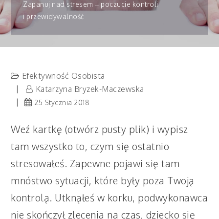
Zapanuj nad stresem – poczucie kontroli
i przewidywalność
Efektywność Osobista
Katarzyna Bryzek-Maczewska
25 Stycznia 2018
Weź kartkę (otwórz pusty plik) i wypisz
tam wszystko to, czym się ostatnio
stresowałeś. Zapewne pojawi się tam
mnóstwo sytuacji, które były poza Twoją
kontrolą. Utknąłeś w korku, podwykonawca
nie skończył zlecenia na czas, dziecko się