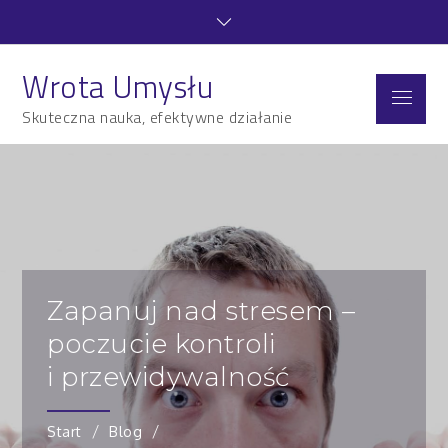
Skip
to
content
Wrota Umysłu
Menu
Skuteczna nauka, efektywne działanie
Zapanuj nad stresem –
poczucie kontroli
i przewidywalność
Start
Blog