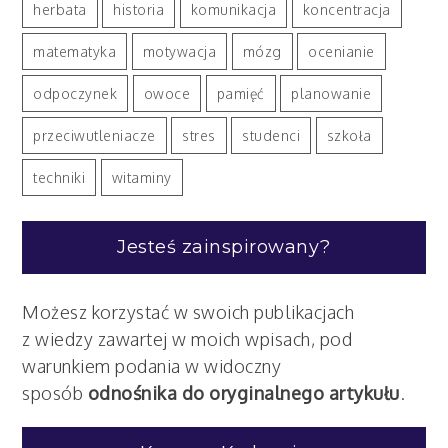
herbata
historia
komunikacja
koncentracja
matematyka
motywacja
mózg
ocenianie
odpoczynek
owoce
pamięć
planowanie
przeciwutleniacze
stres
studenci
szkoła
techniki
witaminy
Jesteś zainspirowany?
Możesz korzystać w swoich publikacjach
z wiedzy zawartej w moich wpisach, pod
warunkiem podania w widoczny
sposób
odnośnika do oryginalnego artykułu
.