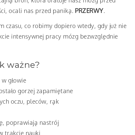
 tajną broń, która uratuje nasz mózg przed
ci, ocali nas przed paniką.
PRZERWY
.
m czasu, co robimy dopiero wtedy, gdy już nie
ie intensywnej pracy mózg bezwzględnie
k ważne?
i w głowie
zostało gorzej zapamiętane
ch oczu, pleców, rąk
ę, poprawiają nastrój
 trakcie nauki