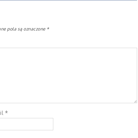
e pola są oznaczone
*
il
*