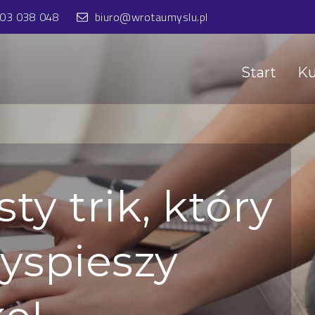
603 038 048
biuro@wrotaumyslu.pl
Start
Ku
ty trik, który
zyspieszy