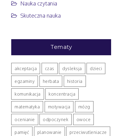
Nauka czytania
Skuteczna nauka
Tematy
akceptacja
czas
dysleksja
dzieci
egzaminy
herbata
historia
komunikacja
koncentracja
matematyka
motywacja
mózg
ocenianie
odpoczynek
owoce
pamięć
planowanie
przeciwutleniacze