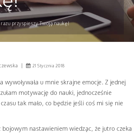
ę!
d razu przyspieszy Twoją naukę!
czewska
21 Stycznia 2018
ja wywoływała u mnie skrajne emocje. Z jednej
 czułam motywację do nauki, jednocześnie
, czasu tak mało, co będzie jeśli coś mi się nie
 bojowym nastawieniem wiedząc, że jutro czeka