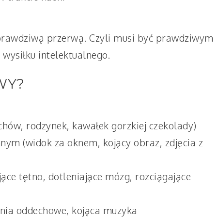
 prawdziwą przerwą. Czyli musi być prawdziwym
wysiłku intelektualnego.
RWY?
echów, rodzynek, kawałek gorzkiej czekolady)
nym (widok za oknem, kojący obraz, zdjęcia z
jące tętno, dotleniające mózg, rozciągające
enia oddechowe, kojąca muzyka