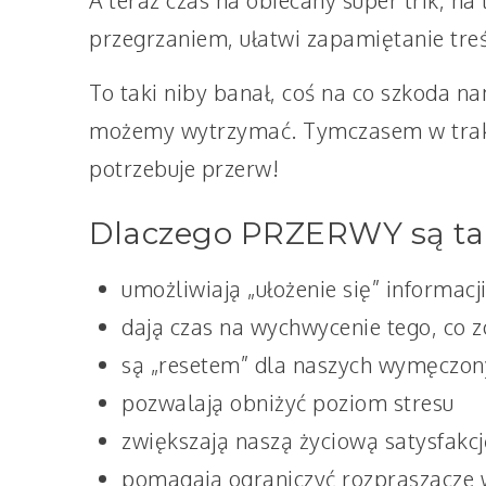
A teraz czas na obiecany super trik, na
przegrzaniem, ułatwi zapamiętanie treś
To taki niby banał, coś na co szkoda na
możemy wytrzymać. Tymczasem w trakc
potrzebuje przerw!
Dlaczego PRZERWY są ta
umożliwiają „ułożenie się” informacj
dają czas na wychwycenie tego, co 
są „resetem” dla naszych wymęczony
pozwalają obniżyć poziom stresu
zwiększają naszą życiową satysfakcj
pomagają ograniczyć rozpraszacze w