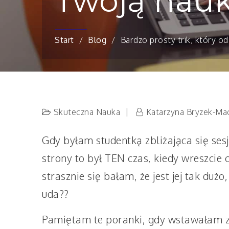
Twoją nauk
Start
Blog
Bardzo prosty trik, który o
Skuteczna Nauka
Katarzyna Bryzek-Ma
Gdy byłam studentką zbliżająca się ses
strony to był TEN czas, kiedy wreszcie
strasznie się bałam, że jest jej tak dużo
uda??
Pamiętam te poranki, gdy wstawałam z