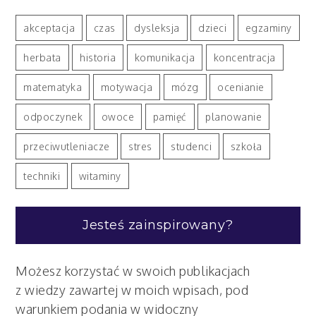
akceptacja
czas
dysleksja
dzieci
egzaminy
herbata
historia
komunikacja
koncentracja
matematyka
motywacja
mózg
ocenianie
odpoczynek
owoce
pamięć
planowanie
przeciwutleniacze
stres
studenci
szkoła
techniki
witaminy
Jesteś zainspirowany?
Możesz korzystać w swoich publikacjach
z wiedzy zawartej w moich wpisach, pod
warunkiem podania w widoczny