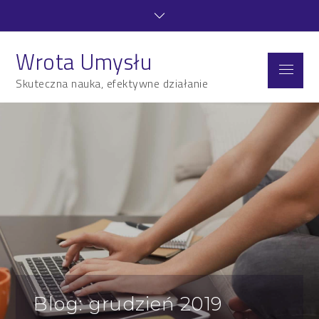
Skip
to
content
Wrota Umysłu
Menu
Skuteczna nauka, efektywne działanie
Blog: grudzień 2019