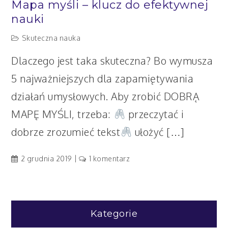
Mapa myśli – klucz do efektywnej
nauki
Skuteczna nauka
Dlaczego jest taka skuteczna? Bo wymusza
5 najważniejszych dla zapamiętywania
działań umysłowych. Aby zrobić DOBRĄ
MAPĘ MYŚLI, trzeba:
przeczytać i
dobrze zrozumieć tekst
ułożyć […]
do
2 grudnia 2019
1 komentarz
Mapa
myśli
–
klucz
Kategorie
do