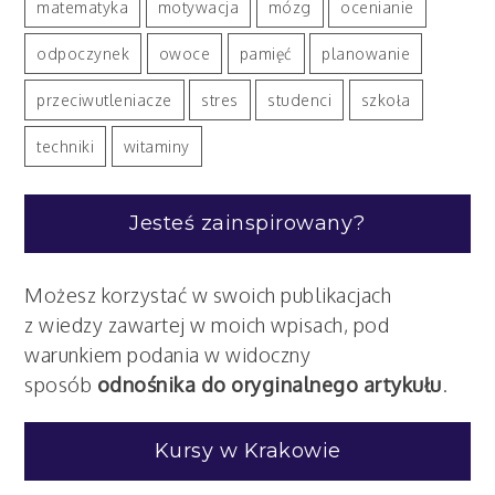
matematyka
motywacja
mózg
ocenianie
odpoczynek
owoce
pamięć
planowanie
przeciwutleniacze
stres
studenci
szkoła
techniki
witaminy
Jesteś zainspirowany?
Możesz korzystać w swoich publikacjach
z wiedzy zawartej w moich wpisach, pod
warunkiem podania w widoczny
sposób
odnośnika do oryginalnego artykułu
.
Kursy w Krakowie