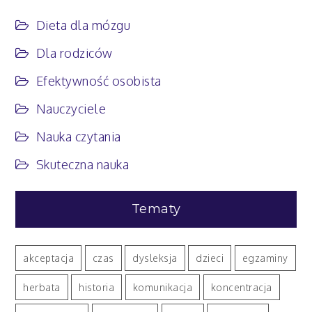
efektywnej
nauki
Dieta dla mózgu
Dla rodziców
Efektywność osobista
Nauczyciele
Nauka czytania
Skuteczna nauka
Tematy
akceptacja
czas
dysleksja
dzieci
egzaminy
herbata
historia
komunikacja
koncentracja